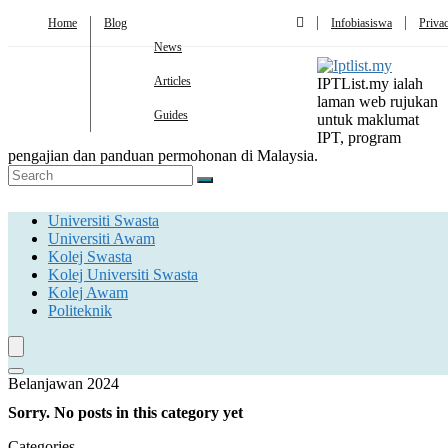
Home
Blog
Infobiasiswa
Priva
News
Articles
IPTList.my ialah
laman web rujukan
Guides
untuk maklumat
IPT, program
pengajian dan panduan permohonan di Malaysia.
Universiti Swasta
Universiti Awam
Kolej Swasta
Kolej Universiti Swasta
Kolej Awam
Politeknik
Belanjawan 2024
Sorry. No posts in this category yet
Categories