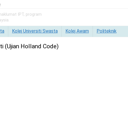
e
 maklumat IPT, program
ysia.
ta
Kolej Universiti Swasta
Kolej Awam
Politeknik
i (Ujian Holland Code)