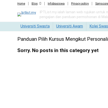
Home
Blog
Infobiasiswa
Privacy policy
Spmscor
IPTList.my ialah laman web rujukan untuk
pengajian dan panduan permohonan di Mala
Universiti Swasta
Universiti Awam
Kolej Swas
Panduan Pilih Kursus Mengikut Personalit
Sorry. No posts in this category yet