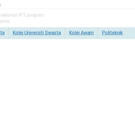
e
 maklumat IPT, program
ysia.
ta
Kolej Universiti Swasta
Kolej Awam
Politeknik