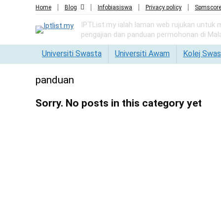
Home
Blog
Infobiasiswa
Privacy policy
Spmscor
IPTList.my ialah laman web rujukan untuk
pengajian dan panduan permohonan di Mala
Universiti Swasta
Universiti Awam
Kolej Swas
panduan
Sorry. No posts in this category yet