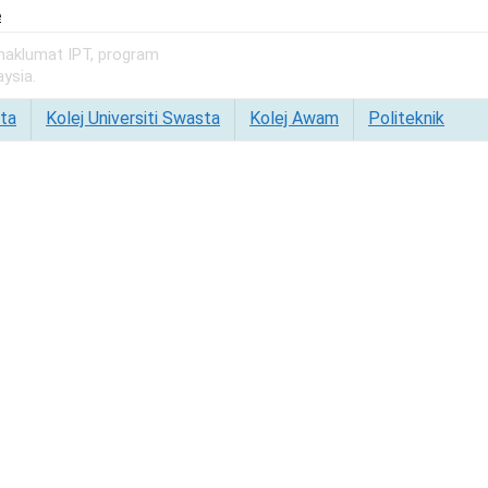
e
 maklumat IPT, program
ysia.
ta
Kolej Universiti Swasta
Kolej Awam
Politeknik