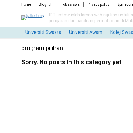
Home
Blog
Infobiasiswa
Privacy policy
Spmscor
IPTList.my ialah laman web rujukan untuk
pengajian dan panduan permohonan di Mala
Universiti Swasta
Universiti Awam
Kolej Swas
program pilihan
Sorry. No posts in this category yet