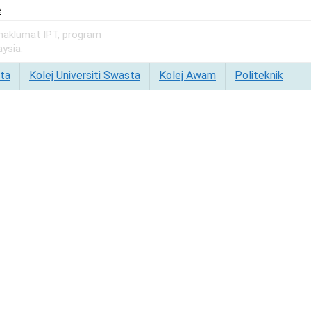
e
 maklumat IPT, program
ysia.
ta
Kolej Universiti Swasta
Kolej Awam
Politeknik