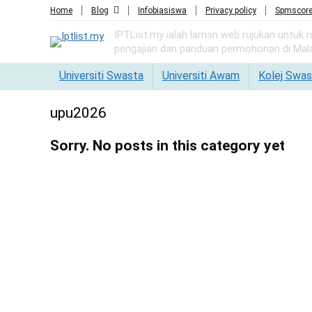
Home
Blog
Infobiasiswa
Privacy policy
Spmscor
IPTList.my ialah laman web rujukan untuk
pengajian dan panduan permohonan di Mala
Universiti Swasta
Universiti Awam
Kolej Swas
upu2026
Sorry. No posts in this category yet