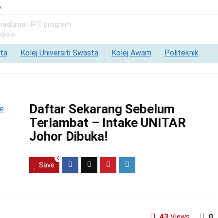
e
 maklumat IPT, program
ysia.
ta
Kolej Universiti Swasta
Kolej Awam
Politeknik
Daftar Sekarang Sebelum
Terlambat – Intake UNITAR
Johor Dibuka!
0
Save
43
Views
0