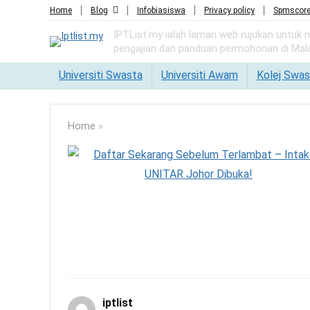
Home
Blog
Infobiasiswa
Privacy policy
Spmscor
IPTList.my ialah laman web rujukan untuk
pengajian dan panduan permohonan di Mala
Universiti Swasta
Universiti Awam
Kolej Swas
Home
»
iptlist