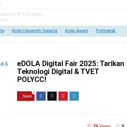
e
 maklumat IPT, program
ysia.
ta
Kolej Universiti Swasta
Kolej Awam
Politeknik
eDOLA Digital Fair 2025: Tarikan
Teknologi Digital & TVET
POLYCC!
0
Save
79
Views
0