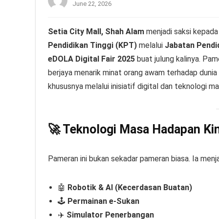
June 22, 2026
Setia City Mall, Shah Alam
menjadi saksi kepada 
Pendidikan Tinggi (KPT)
melalui
Jabatan Pendid
eDOLA Digital Fair 2025
buat julung kalinya. Pam
berjaya menarik minat orang awam terhadap dunia
khususnya melalui inisiatif digital dan teknologi
🚀 Teknologi Masa Hadapan Ki
Pameran ini bukan sekadar pameran biasa. Ia menja
🤖
Robotik & AI (Kecerdasan Buatan)
🕹️
Permainan e-Sukan
✈️
Simulator Penerbangan