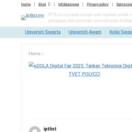
Home
Blog
Infobiasiswa
Privacy policy
Spmscor
IPTList.my ialah laman web rujukan untuk
pengajian dan panduan permohonan di Mala
Universiti Swasta
Universiti Awam
Kolej Swas
Home
»
iptlist