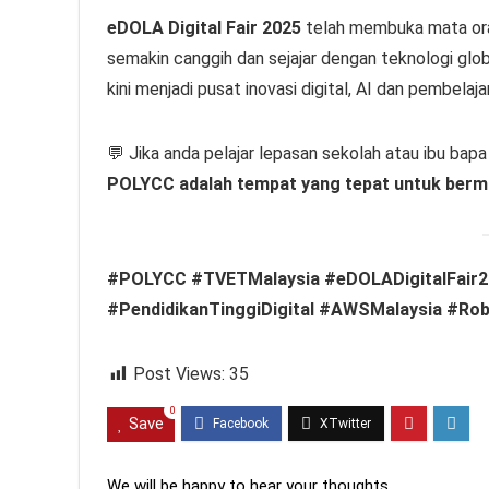
eDOLA Digital Fair 2025
telah membuka mata ora
semakin canggih dan sejajar dengan teknologi glob
kini menjadi pusat inovasi digital, AI dan pembela
💬 Jika anda pelajar lepasan sekolah atau ibu bapa
POLYCC adalah tempat yang tepat untuk berm
#POLYCC #TVETMalaysia #eDOLADigitalFair20
#PendidikanTinggiDigital #AWSMalaysia #Ro
Post Views:
35
0
Save
We will be happy to hear your thoughts