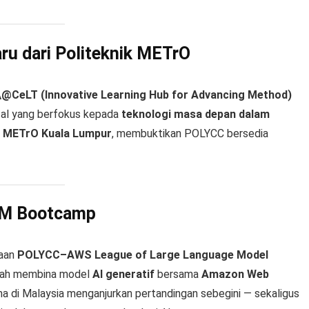
u dari Politeknik METrO
@CeLT (Innovative Learning Hub for Advancing Method)
tal yang berfokus kepada
teknologi masa depan dalam
k METrO Kuala Lumpur
, membuktikan POLYCC bersedia
LM Bootcamp
yaan
POLYCC–AWS League of Large Language Model
arah membina model
AI generatif
bersama
Amazon Web
ma di Malaysia menganjurkan pertandingan sebegini — sekaligus