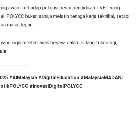
ng awam terhadap potensi besar pendidikan TVET yang
al. POLYCC bukan sahaja melatih tenaga kerja teknikal, tetapi
jaran masa depan.
 yang ingin melihat anak berjaya dalam bidang teknologi,
ula
!
25 #AIMalaysia #DigitalEducation #MalaysiaMADANI
botikPOLYCC #InovasiDigitalPOLYCC