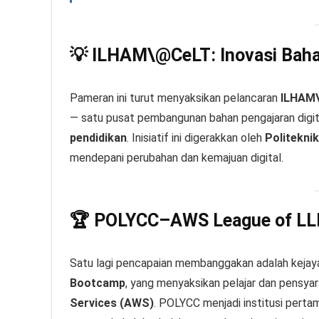
💡 ILHAM\@CeLT: Inovasi Bahar
Pameran ini turut menyaksikan pelancaran
ILHAM\
— satu pusat pembangunan bahan pengajaran digi
pendidikan
. Inisiatif ini digerakkan oleh
Politekni
mendepani perubahan dan kemajuan digital.
🏆 POLYCC–AWS League of L
Satu lagi pencapaian membanggakan adalah keja
Bootcamp
, yang menyaksikan pelajar dan pensy
Services (AWS)
. POLYCC menjadi institusi perta