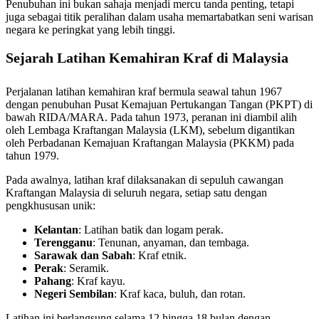
Penubuhan ini bukan sahaja menjadi mercu tanda penting, tetapi
juga sebagai titik peralihan dalam usaha memartabatkan seni warisan
negara ke peringkat yang lebih tinggi.
Sejarah Latihan Kemahiran Kraf di Malaysia
Perjalanan latihan kemahiran kraf bermula seawal tahun 1967
dengan penubuhan Pusat Kemajuan Pertukangan Tangan (PKPT) di
bawah RIDA/MARA. Pada tahun 1973, peranan ini diambil alih
oleh Lembaga Kraftangan Malaysia (LKM), sebelum digantikan
oleh Perbadanan Kemajuan Kraftangan Malaysia (PKKM) pada
tahun 1979.
Pada awalnya, latihan kraf dilaksanakan di sepuluh cawangan
Kraftangan Malaysia di seluruh negara, setiap satu dengan
pengkhususan unik:
Kelantan
: Latihan batik dan logam perak.
Terengganu
: Tenunan, anyaman, dan tembaga.
Sarawak dan Sabah
: Kraf etnik.
Perak
: Seramik.
Pahang
: Kraf kayu.
Negeri Sembilan
: Kraf kaca, buluh, dan rotan.
Latihan ini berlangsung selama 12 hingga 18 bulan dengan