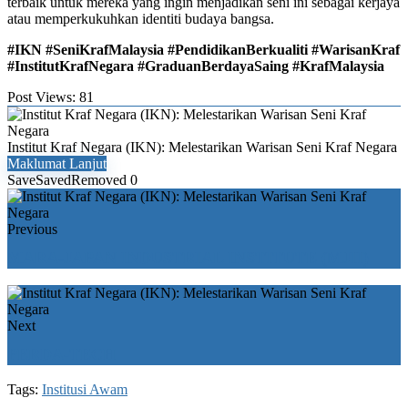
terbaik untuk mereka yang ingin menjadikan seni ini sebagai kerjaya
atau memperkukuhkan identiti budaya bangsa.
#IKN #SeniKrafMalaysia #PendidikanBerkualiti #WarisanKraf
#InstitutKrafNegara #GraduanBerdayaSaing #KrafMalaysia
Post Views:
81
Institut Kraf Negara (IKN): Melestarikan Warisan Seni Kraf Negara
Maklumat Lanjut
Save
Saved
Removed
0
Previous
MARA-JAPAN INDUSTRIAL INSTITUTE (MJII)
Next
PERDA-TECH
Tags:
Institusi Awam