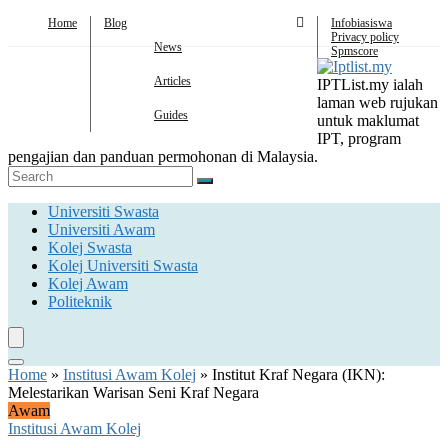
Home
Blog
Infobiasiswa
Privacy policy
News
Spmscore
Articles
IPTList.my ialah
laman web rujukan
Guides
untuk maklumat
IPT, program
pengajian dan panduan permohonan di Malaysia.
Universiti Swasta
Universiti Awam
Kolej Swasta
Kolej Universiti Swasta
Kolej Awam
Politeknik
Home
»
Institusi Awam Kolej
»
Institut Kraf Negara (IKN):
Melestarikan Warisan Seni Kraf Negara
Awam
Institusi Awam Kolej