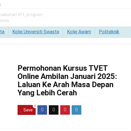
e
 maklumat IPT, program
ysia.
ta
Kolej Universiti Swasta
Kolej Awam
Politeknik
Permohonan Kursus TVET
Online Ambilan Januari 2025:
Laluan Ke Arah Masa Depan
Yang Lebih Cerah
0
Save