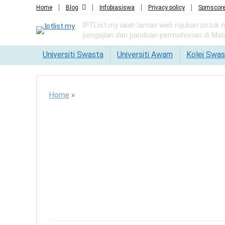
Home
Blog
Infobiasiswa
Privacy policy
Spmscor
IPTList.my ialah laman web rujukan untuk
pengajian dan panduan permohonan di Mala
Universiti Swasta
Universiti Awam
Kolej Swas
Home
»