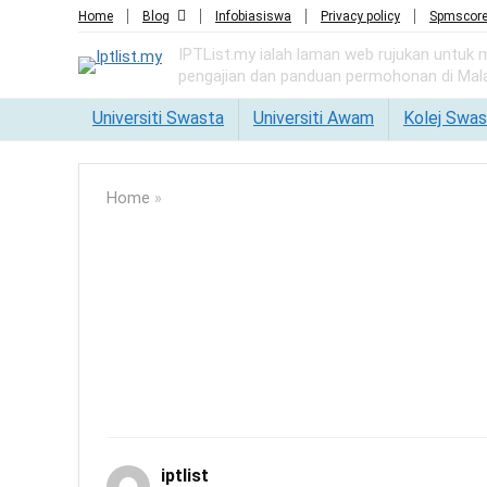
Home
Blog
Infobiasiswa
Privacy policy
Spmscor
IPTList.my ialah laman web rujukan untuk
pengajian dan panduan permohonan di Mala
Universiti Swasta
Universiti Awam
Kolej Swas
Home
»
iptlist