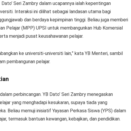
 Dato’ Seri Zambry dalam ucapannya ialah kepentingan
rsiti. Interaksi ini dilihat sebagai landasan utama bagi
ngjawab dan berdaya kepimpinan tinggi. Beliau juga memberi
ilan Pelajar (MPP) UPSI untuk membangunkan Hub Komersial
rta menjadi pusat keusahawanan pelajar.
bangkan ke universiti-universiti lain,” kata YB Menteri, sambil
lam pembangunan pelajar.
tian
an dalam perbincangan. YB Dato’ Seri Zambry menegaskan
elajar yang menghadapi kesukaran, supaya tiada yang
a. Beliau memuji inisiatif Yayasan Perkasa Siswa (YPS) dalam
ar, termasuk bantuan kewangan, kebajikan, dan pendidikan.