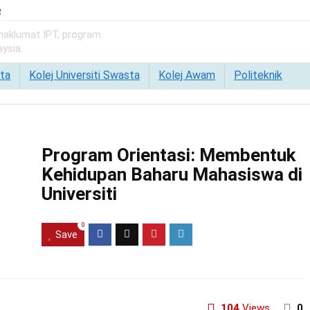
e
 maklumat IPT, program
ysia.
ta
Kolej Universiti Swasta
Kolej Awam
Politeknik
Program Orientasi: Membentuk
Kehidupan Baharu Mahasiswa di
Universiti
0
Save
104
Views
0