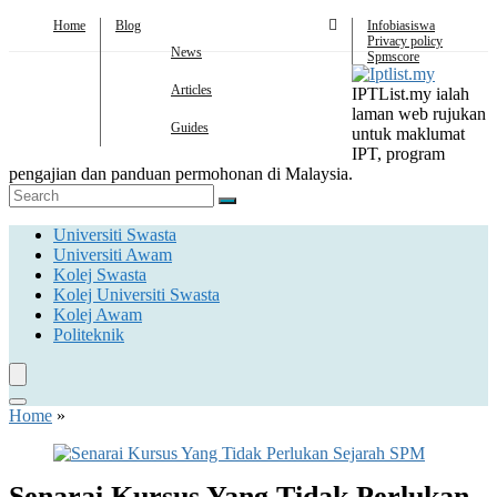
Home
Blog
Infobiasiswa
Privacy policy
News
Spmscore
Articles
IPTList.my ialah
laman web rujukan
Guides
untuk maklumat
IPT, program
pengajian dan panduan permohonan di Malaysia.
Universiti Swasta
Universiti Awam
Kolej Swasta
Kolej Universiti Swasta
Kolej Awam
Politeknik
Home
»
Senarai Kursus Yang Tidak Perlukan