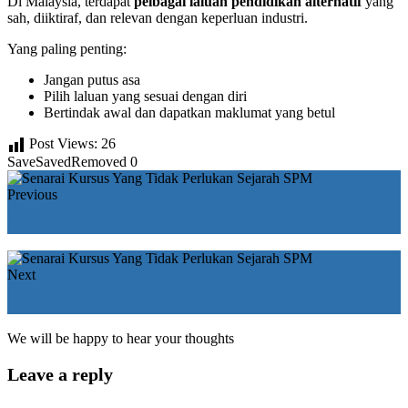
Di Malaysia, terdapat
pelbagai laluan pendidikan alternatif
yang
sah, diiktiraf, dan relevan dengan keperluan industri.
Yang paling penting:
Jangan putus asa
Pilih laluan yang sesuai dengan diri
Bertindak awal dan dapatkan maklumat yang betul
Post Views:
26
Save
Saved
Removed
0
Previous
Lepasan SPM Patut Pilih IPTA Atau IPTS?
Next
Adakah Diploma Boleh Sambung Degree?
We will be happy to hear your thoughts
Leave a reply