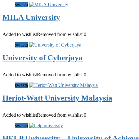
swasta
MILA University
Added to wishlist
Removed from wishlist
0
swasta
University of Cyberjaya
Added to wishlist
Removed from wishlist
0
swasta
Heriot-Watt University Malaysia
Added to wishlist
Removed from wishlist
0
swasta
HELP University – University of Achieve