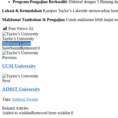
Program Pengajian Berkualiti
: Diiktiraf dengan 5 Bintang 
Lokasi & Kemudahan
Kampus Taylor’s Lakeside menawarkan kemu
Maklumat Tambahan & Pengajian
Untuk maklumat lebih lanjut me
Post Views:
62
Taylor’s University
Maklumat Lanjut
Save
Saved
Removed
0
Previous
UCSI University
Next
AIMST University
Tags:
Institusi Swasta
Related Articles
Added to wishlist
Removed from wishlist
0