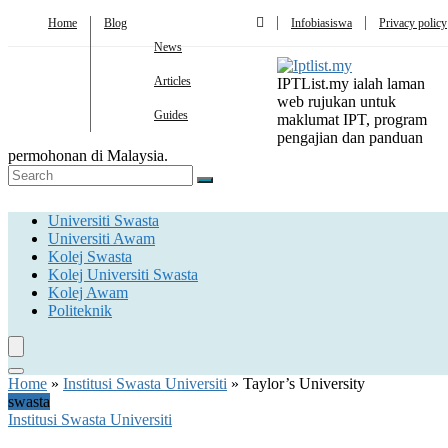
Home
Blog
Infobiasiswa
Privacy policy
News
Articles
IPTList.my ialah laman
web rujukan untuk
Guides
maklumat IPT, program
pengajian dan panduan
permohonan di Malaysia.
Universiti Swasta
Universiti Awam
Kolej Swasta
Kolej Universiti Swasta
Kolej Awam
Politeknik
Home
»
Institusi Swasta Universiti
»
Taylor’s University
swasta
Institusi Swasta Universiti