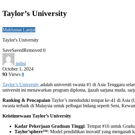
Taylor’s University
Maklumat Lanjut
Taylor's University
Save
Saved
Removed
0
iptlist
October 1, 2024
93
Views
0
Taylor’s University
adalah universiti swasta #1 di Asia Tenggara sela
universiti ini menawarkan program diploma, ijazah sarjana muda, sar
Ranking & Pencapaian
Taylor’s menduduki tempat ke-41 di Asia (QS
swasta terbaik di Malaysia untuk pelbagai bidang seperti Seni, Kewa
Keistimewaan Taylor’s University
Kadar Pekerjaan Graduan Tinggi
: Tempat #16 untuk Grad
Taylor’sphere™
: Model pendidikan inovatif yang mengasah ke