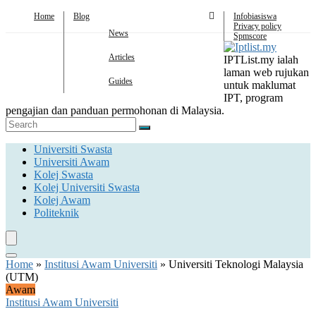
Home
Blog
Infobiasiswa
Privacy policy
News
Spmscore
Articles
IPTList.my ialah
laman web rujukan
Guides
untuk maklumat
IPT, program
pengajian dan panduan permohonan di Malaysia.
Universiti Swasta
Universiti Awam
Kolej Swasta
Kolej Universiti Swasta
Kolej Awam
Politeknik
Home
»
Institusi Awam Universiti
»
Universiti Teknologi Malaysia
(UTM)
Awam
Institusi Awam Universiti