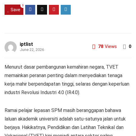
0
Save
iptlist
78
Views
0
June 22, 2026
Menurut dasar pembangunan kemahiran negara, TVET
memainkan peranan penting dalam menyediakan tenaga
kerja mahir berpendapatan tinggi, selaras dengan keperluan
industri Revolusi Industri 4.0 (IR4.0).
Ramai pelajar lepasan SPM masih beranggapan bahawa
laluan akademik universiti adalah satu-satunya jalan untuk
berjaya. Hakikatnya, Pendidikan dan Latihan Teknikal dan
Vokasional (TVET) kini menjadi antara sektor paling