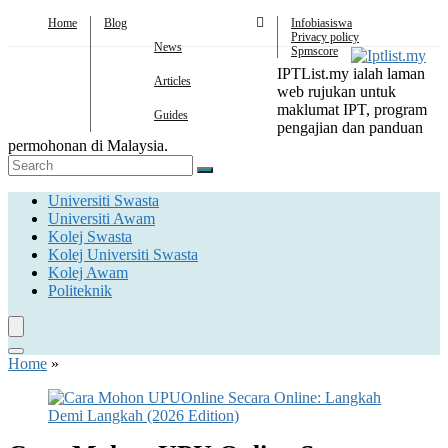
Home
Blog
Infobiasiswa
Privacy policy
News
Spmscore
IPTList.my ialah laman
Articles
web rujukan untuk
maklumat IPT, program
Guides
pengajian dan panduan
permohonan di Malaysia.
Universiti Swasta
Universiti Awam
Kolej Swasta
Kolej Universiti Swasta
Kolej Awam
Politeknik
Home
»