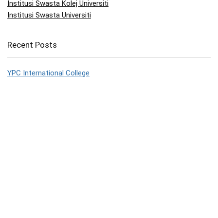
Institusi Swasta Kolej Universiti
Institusi Swasta Universiti
Recent Posts
YPC International College
MILA University
University of Cyberjaya
Heriot-Watt University Malaysia
UNITAR Sungai Petani
Browse Categories:
Other IPT
(0)
Institusi Swasta Kolej
(13)