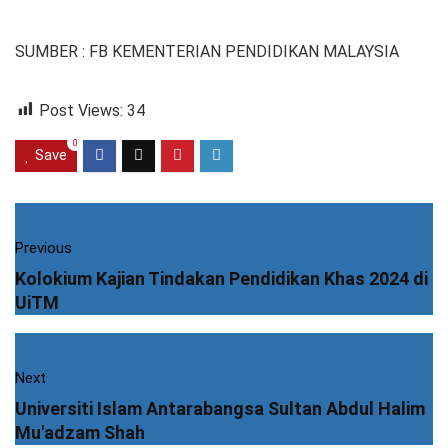
SUMBER : FB KEMENTERIAN PENDIDIKAN MALAYSIA
Post Views:
34
0
Save
Previous
Kolokium Kajian Tindakan Pendidikan Khas 2024 di
UiTM
Next
Universiti Islam Antarabangsa Sultan Abdul Halim
Mu'adzam Shah