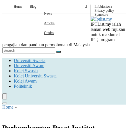
Home
Blog
Infobiasiswa
Privacy policy
News
Spmscore
Articles
IPTList.my ialah
laman web rujukan
Guides
untuk maklumat
IPT, program
pengajian dan panduan permohonan di Malaysia.
Universiti Swasta
Universiti Awam
Kolej Swasta
Kolej Universiti Swasta
Kolej Awam
Politeknik
Home
»
Perkembangan Pesat Institut