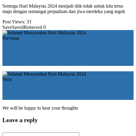
Semoga Hari Malaysia 2024 menjadi titik tolak untuk kita terus
maju dengan semangat perpaduan dan jiwa merdeka yang teguh
Post Views:
33
Save
Saved
Removed
0
Previous
SELAMAT MENYAMBUT MAULIDUR RASUL
1446H - ‘AL-FALAH PEMACU MALAYSIA
MADANI’
Next
Malaysia dan Switzerland Perkukuh Kerjasama
Pendidikan Tinggi dan Pengantarabangsaan
We will be happy to hear your thoughts
Leave a reply