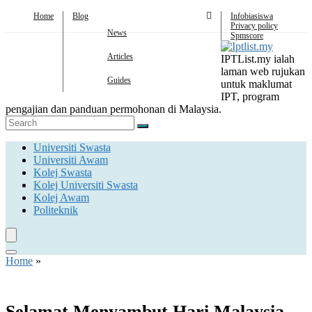
Home
Blog
Infobiasiswa
Privacy policy
News
Spmscore
Articles
IPTList.my ialah
laman web rujukan
Guides
untuk maklumat
IPT, program
pengajian dan panduan permohonan di Malaysia.
Universiti Swasta
Universiti Awam
Kolej Swasta
Kolej Universiti Swasta
Kolej Awam
Politeknik
Home
»
Selamat Menyambut Hari Malaysia