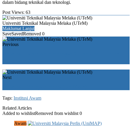
dalam bidang teknikal dan teknologi.
Post Views:
63
Universiti Teknikal Malaysia Melaka (UTeM)
Maklumat Lanjut
Save
Saved
Removed
0
Previous
Universiti Islam Antarabangsa Sultan Abdul Halim
Mu'adzam Shah
Next
Universiti Malaysia Perlis (UniMAP)
Tags:
Institusi Awam
Related Articles
Added to wishlist
Removed from wishlist
0
Awam