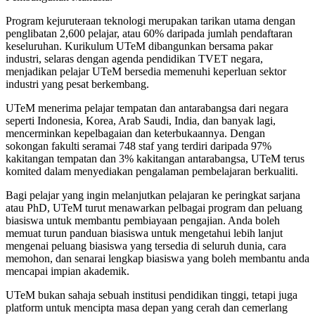
Program kejuruteraan teknologi merupakan tarikan utama dengan
penglibatan 2,600 pelajar, atau 60% daripada jumlah pendaftaran
keseluruhan. Kurikulum UTeM dibangunkan bersama pakar
industri, selaras dengan agenda pendidikan TVET negara,
menjadikan pelajar UTeM bersedia memenuhi keperluan sektor
industri yang pesat berkembang.
UTeM menerima pelajar tempatan dan antarabangsa dari negara
seperti Indonesia, Korea, Arab Saudi, India, dan banyak lagi,
mencerminkan kepelbagaian dan keterbukaannya. Dengan
sokongan fakulti seramai 748 staf yang terdiri daripada 97%
kakitangan tempatan dan 3% kakitangan antarabangsa, UTeM terus
komited dalam menyediakan pengalaman pembelajaran berkualiti.
Bagi pelajar yang ingin melanjutkan pelajaran ke peringkat sarjana
atau PhD, UTeM turut menawarkan pelbagai program dan peluang
biasiswa untuk membantu pembiayaan pengajian. Anda boleh
memuat turun panduan biasiswa untuk mengetahui lebih lanjut
mengenai peluang biasiswa yang tersedia di seluruh dunia, cara
memohon, dan senarai lengkap biasiswa yang boleh membantu anda
mencapai impian akademik.
UTeM bukan sahaja sebuah institusi pendidikan tinggi, tetapi juga
platform untuk mencipta masa depan yang cerah dan cemerlang