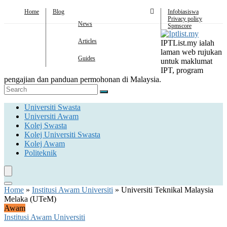
Home
Blog
Infobiasiswa
Privacy policy
News
Spmscore
Articles
IPTList.my ialah
laman web rujukan
Guides
untuk maklumat
IPT, program
pengajian dan panduan permohonan di Malaysia.
Universiti Swasta
Universiti Awam
Kolej Swasta
Kolej Universiti Swasta
Kolej Awam
Politeknik
Home
»
Institusi Awam Universiti
»
Universiti Teknikal Malaysia
Melaka (UTeM)
Awam
Institusi Awam Universiti